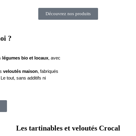
Découvrez nos produits
oi ?
s 
légumes bio et locaux
, avec 
s 
veloutés maison
, fabriqués 
 Le tout, sans additifs ni 
Les tartinables et veloutés Crocal