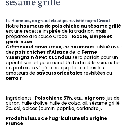
sésame grillé
Le Houmous, un grand classique revisité façon Crocal
Notre
houmous de pois chiche au sésame grillé
est une recette inspirée de la tradition, mais
préparée à la sauce Crocal :
locale, simple et
généreuse
.
Crémeux
et
savoureux
, ce
houmous
cuisiné avec
des
pois chiches d’Alsace
de la
Ferme
Yssengrain
à
Petit Landau
sera parfait pour un
apéritif sain et gourmand. Un tartinable sain, riche
en protéines végétales, qui plaira à tous les
amateurs de
saveurs orientales
revisitées au
terroir
.
Ingrédients :
Pois chiche 51%
, eau,
oignons
, jus de
citron, huile d’olive, huile de colza, ail, sésame grillé
2%, sel, épices (cumin, paprika, coriandre).
Produits issus de l’agriculture Bio origine
France